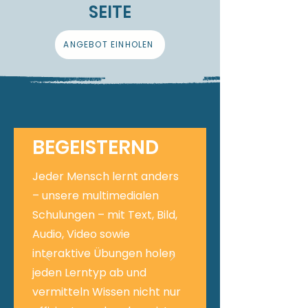
SEITE
ANGEBOT EINHOLEN
BEGEISTERND
Jeder Mensch lernt anders
– unsere multimedialen
Schulungen – mit Text, Bild,
Audio, Video sowie
interaktive Übungen holen
jeden Lerntyp ab und
vermitteln Wissen nicht nur